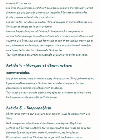
moment à l’Entreprise.
Les Sites et/ou Services constituent aussi bien une œuvre protégée par le droit
d'auteur que des bases de données sur lesquelles l’Entreprise détient les
droits d'auteur et les droits du producteur.
Les textes, lay-out, dessins, photos, films, graphiques et autres éléments des
Sites sont protégés par le droit d'auteur.
La copie, l'adaptation, la modification, la traduction, l'arrangement, la
communication publique, la location ou toute autre forme d'exploitation de tout
ou partie des Sites, sous quelque forme que ce soit et par quelque moyen que ce
soit, notamment électronique, mécanique ou autre, est strictement interdite
sans l'autorisation écrite préalable de l’Entreprise.
Toute infraction à ces droits est passible de poursuites civiles ou pénales.
Article 4. - Marques et dénominations
commerciales
Les dénominations, logos et autres signes utilisés sur ces Sites (notamment les
logos et les dénominations e l’Entreprise) sont des marques et/ou des
dénominations commerciales légalement protégées.
Tout usage de ceux-ci ou de signes semblables est strictement interdit sans
l'autorisation écrite préalable de l’Entreprise.
Article 5. - Responsabilité
L’Entreprise mettra tout en oeuvre pour assurer le bon fonctionnement des
Sites.
Sauf manquement intentionnel et/ou dispositions légales obligatoires
contraires, l’Entreprise décline toute responsabilité pour toute perte ou tout
dommage (direct, indirecte, matériel, immatériel, etc.) résultant :
(1) du contenu des Sites. L’Entreprise ne garantit pas l'exactitude, la