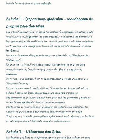
Article 10. -juridiction et droit applicable
Article 1. - Dispositions générales – coordonnées du
propriétaire des sites
Les présentes conditions (ci-après "Conditions ") s'appliquent à l'utilisation de
tous les sites web (également les sites mobiles), en ce compris les éléments et
les applications, créés ou détenus par l’entité dont les coordonnées complètes
sont reprises dans la page « contact » (ci-après « l’Entreprise ») (ci-après
les "Sites").
Le terme utilisateur désigne toute personne qui accède aux Sites (ci-après
"Utilisateur").
En utilisant les Sites, l'Utilisateur accepte intégralement et de manière
inconditionnelle les Conditions qui y sont applicables et s'engage à les
respecter.
S'il refuse les Conditions, il est tenu de s'abstenir de toute utilisation des
Sites et/ou Services.
En cas de non-respect des Conditions, l’Entreprise se réserve le droit de
refuser l'accès aux Sites, sans préjudice de son droit d'exiger un
dédommagement de la part de tout tiers pour tous les dommages directs et
indirects susceptibles de résulter de ce non-respect.
L’Entreprise se réserve le droit d'adapter partiellement ou totalement les
Conditions d’utilisation à tout moment, sans avertissement préalable.
Il est dès lors conseillé de consulter régulièrement les Conditions d’utilisation
afin de toujours être informé de la version la plus récente.
Article 2. - Utilisation des Sites
L'utilisation des Sites est en principe libre et gratuite. Pour utiliser certains