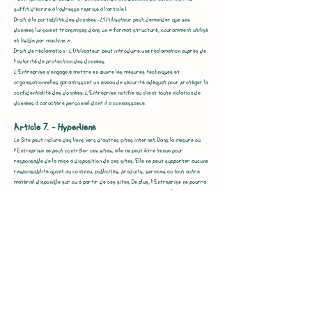
suffit d’écrire à l’adresse reprise à l’article 1.
Droit à la portabilité des données : L’Utilisateur peut demander que ses
données lui soient transmises dans un « format structuré, couramment utilisé
et lisible par machine ».
Droit de réclamation : L’Utilisateur peut introduire une réclamation auprès de
l’autorité de protection des données.
L’Entreprise s’engage à mettre en œuvre les mesures techniques et
organisationnelles garantissant un niveau de sécurité adéquat pour protéger la
confidentialité des données. L’Entreprise notifie au client toute violation de
données à caractère personnel dont il a connaissance.
Article 7. - Hyperliens
Le Site peut inclure des liens vers d'autres sites internet. Dans la mesure où
l’Entreprise ne peut contrôler ces sites, elle ne peut être tenue pour
responsable de la mise à disposition de ces sites. Elle ne peut supporter aucune
responsabilité quant au contenu, publicités, produits, services ou tout autre
matériel disponible sur ou à partir de ces sites. De plus, l’Entreprise ne pourra
être tenue responsable de tous dommages ou pertes avérés ou allégués
consécutifs ou en relation avec l'utilisation ou avec le fait d'avoir fait confiance
au contenu, à des biens ou des services disponibles sur ces sites.
Article 8. - Cookies
Un cookie est un petit fichier texte sauvé par le serveur d'un site web dans le
navigateur de votre ordinateur ou de votre appareil mobile lorsque vous
consultez ce site web. Le cookie contient un code unique permettant de
reconnaître votre navigateur lors de votre visite sur le site web ("cookie de
session") ou lors de futures visites répétées ("cookie permanent"). Les cookies
peuvent être placés par le serveur du site web que vous visitez ou par des