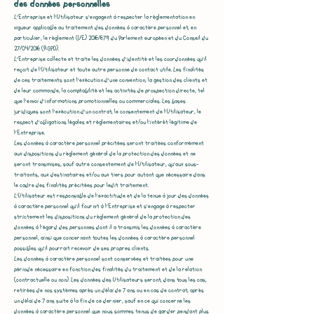
des données personnelles
L’Entreprise et l’Utilisateur s’engagent à respecter la réglementation en
vigueur applicable au traitement des données à caractère personnel et, en
particulier, le règlement (UE) 2016/679 du Parlement européen et du Conseil du
27/04/2016 (RGPD).
L’Entreprise collecte et traite les données d'identité et les coordonnées qu'il
reçoit de l’Utilisateur et toute autre personne de contact utile. Les finalités
de ces traitements sont l'exécution d’une convention, la gestion des clients et
de leur commande, la comptabilité et les activités de prospection directe, tel
que l'envoi d'informations promotionnelles ou commerciales. Les bases
juridiques sont l'exécution d'un contrat, le consentement de l’Utilisateur, le
respect d'obligations légales et réglementaires et/ou l'intérêt légitime de
l’Entreprise.
Les données à caractère personnel précitées seront traitées conformément
aux dispositions du règlement général de la protection des données et ne
seront transmises, sauf autre consentement de l’Utilisateur, qu'aux sous-
traitants, aux destinataires et/ou aux tiers pour autant que nécessaire dans
le cadre des finalités précitées pour ledit traitement.
L’Utilisateur est responsable de l'exactitude et de la tenue à jour des données
à caractère personnel qu'il fournit à l’Entreprise et s'engage à respecter
strictement les dispositions du règlement général de la protection des
données à l'égard des personnes dont il a transmis les données à caractère
personnel, ainsi que concernant toutes les données à caractère personnel
possibles qu'il pourrait recevoir de ses propres clients.
Les données à caractère personnel sont conservées et traitées pour une
période nécessaire en fonction des finalités du traitement et de la relation
(contractuelle ou non). Les données des Utilisateurs seront, dans tous les cas,
retirées de nos systèmes après un délai de 7 ans ou en cas de contrat, après
un délai de 7 ans suite à la fin de ce dernier, sauf en ce qui concerne les
données à caractère personnel que nous sommes tenus de garder pendant plus