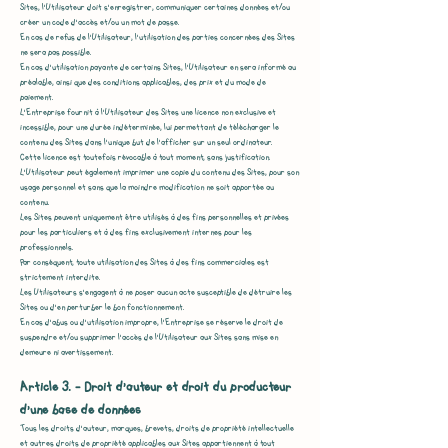
Sites, l'Utilisateur doit s'enregistrer, communiquer certaines données et/ou
créer un code d'accès et/ou un mot de passe.
En cas de refus de l'Utilisateur, l'utilisation des parties concernées des Sites
ne sera pas possible.
En cas d'utilisation payante de certains Sites, l'Utilisateur en sera informé au
préalable, ainsi que des conditions applicables, des prix et du mode de
paiement.
L’Entreprise fournit à l'Utilisateur des Sites une licence non exclusive et
incessible, pour une durée indéterminée, lui permettant de télécharger le
contenu des Sites dans l'unique but de l'afficher sur un seul ordinateur.
Cette licence est toutefois révocable à tout moment, sans justification.
L'Utilisateur peut également imprimer une copie du contenu des Sites, pour son
usage personnel et sans que la moindre modification ne soit apportée au
contenu.
Les Sites peuvent uniquement être utilisés à des fins personnelles et privées
pour les particuliers et à des fins exclusivement internes pour les
professionnels.
Par conséquent, toute utilisation des Sites à des fins commerciales est
strictement interdite.
Les Utilisateurs s'engagent à ne poser aucun acte susceptible de détruire les
Sites ou d'en perturber le bon fonctionnement.
En cas d'abus ou d'utilisation impropre, l’Entreprise se réserve le droit de
suspendre et/ou supprimer l'accès de l'Utilisateur aux Sites sans mise en
demeure ni avertissement.
Article 3. - Droit d'auteur et droit du producteur
d'une base de données
Tous les droits d'auteur, marques, brevets, droits de propriété intellectuelle
et autres droits de propriété applicables aux Sites appartiennent à tout