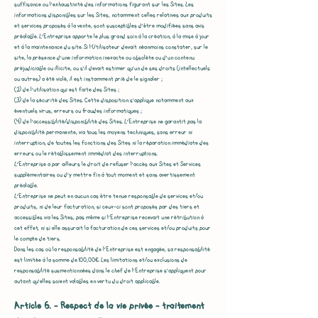
suffisance ou l'exhaustivité des informations figurant sur les Sites. Les
informations disponibles sur les Sites, notamment celles relatives aux produits
et services proposés à la vente, sont susceptibles d'être modifiées sans avis
préalable. L’Entreprise apporte le plus grand soin à la création, à la mise à jour
et à la maintenance du site. Si l’Utilisateur devait néanmoins constater, sur le
site, la présence d’une information inexacte ou obsolète ou d’un contenu
préjudiciable ou illicite, ou s’il devait estimer qu’un de ses droits (intellectuels
ou autres) a été violé, il est instamment prié de le signaler ;
(2) de l'utilisation qui est faite des Sites ;
(3) de la sécurité des Sites. Cette disposition s'applique notamment aux
éventuels virus, erreurs ou fraudes informatiques ;
(4) de l'accessibilité/disponibilité des Sites. L’Entreprise ne garantit pas la
disponibilité permanente, via tous les moyens techniques, sans erreur ni
interruption, de toutes les fonctions des Sites ni la réparation immédiate des
erreurs ou le rétablissement immédiat des interruptions.
L’Entreprise a par ailleurs le droit de refuser l'accès aux Sites et Services
supplémentaires ou d'y mettre fin à tout moment et sans avertissement
préalable.
L’Entreprise ne peut en aucun cas être tenue responsable de services et/ou
produits, ni de leur facturation, si ceux-ci sont proposés par des tiers et
accessibles via les Sites, pas même si l’Entreprise recevait une rétribution à
cet effet, ni si elle assurait la facturation de ces services et/ou produits pour
le compte de tiers.
Dans les cas où la responsabilité de l’Entreprise est engagée, sa responsabilité
est limitée à la somme de 100,00€. Les limitations et/ou exclusions de
responsabilité susmentionnées dans le chef de l’Entreprise s'appliquent pour
autant qu'elles soient valables en vertu du droit applicable.
Article 6. - Respect de la vie privée – traitement