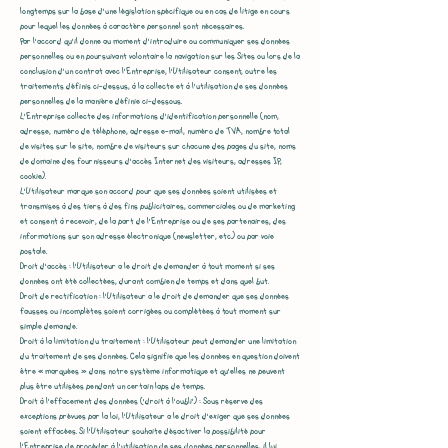
longtemps sur la base d’une législation spécifique ou en cas de litige en cours
pour lequel les données à caractère personnel sont nécessaires.
Par l'accord qu'il donne au moment d'introduire ou communiquer ses données
personnelles ou en poursuivant volontaire la navigation sur les Sites ou lors de la
conclusion d’un contrat avec l’Entreprise, l’Utilisateur consent, outre les
traitements définis ci-dessus, à la collecte et à l'utilisation de ses données
personnelles de la manière définie ci-dessous.
L’Entreprise collecte des informations d'identification personnelle (nom,
adresse, numéro de téléphone, adresse e-mail, numéro de TVA, nombre total
de visites sur le site, nombre de visiteurs sur chacune des pages du site, noms
de domaine des fournisseurs d'accès Internet des visiteurs, adresses IP,
cookie).
L’Utilisateur marque son accord pour que ses données soient utilisées et
transmises à des tiers à des fins publicitaires, commerciales ou de marketing
et consent à recevoir, de la part de l’Entreprise ou de ses partenaires, des
informations sur son adresse électronique (newsletter, etc.) ou par voie
postale.
Droit d’accès : l’Utilisateur a le droit de demander à tout moment si ses
données ont été collectées, durant combien de temps et dans quel but.
Droit de rectification : l’Utilisateur a le droit de demander que ses données
fausses ou incomplètes soient corrigées ou complétées à tout moment sur
simple demande.
Droit à la limitation du traitement : l’Utilisateur peut demander une limitation
du traitement de ses données. Cela signifie que les données en question doivent
être « marquées » dans notre système informatique et qu’elles ne peuvent
plus être utilisées pendant un certain laps de temps.
Droit à l’effacement des données (‘droit à l’oubli’) : Sous réserve des
exceptions prévues par la loi, l’Utilisateur a le droit d’exiger que ses données
soient effacées. Si l’Utilisateur souhaite désactiver la possibilité pour
l’Entreprise de procéder à l'utilisation de ses données personnelles, il lui