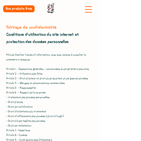
Nos produits frais
Politique de confidentialité
Conditions d’utilisation du site internet et
protection des données personnelles
Afin de faciliter l’accès à l’information, nous vous invitons à consulter le
sommaire ci-dessous :
Article 1 : - Dispositions générales – coordonnées du propriétaire des sites
Article 2 : - Utilisation des Sites
Article 3 : - Droit d’auteur et droit du producteur d’une base de données
Article 4 : - Marques et dénominations commerciales
Article 5 : - Responsabilité
Article 6 : - Respect de la vie privée
– traitement des données personnelles
- Droit d’accès
- Droit de rectification
- Droit à la limitation du traitement
- Droit à l’effacement des données (‘droit à l’oubli’)
- Droit à la portabilité des données
- Droit de réclamation
Article 7. - Hyperliens
Article 8. - Cookies
Article 9. - Contribution des Utilisateurs