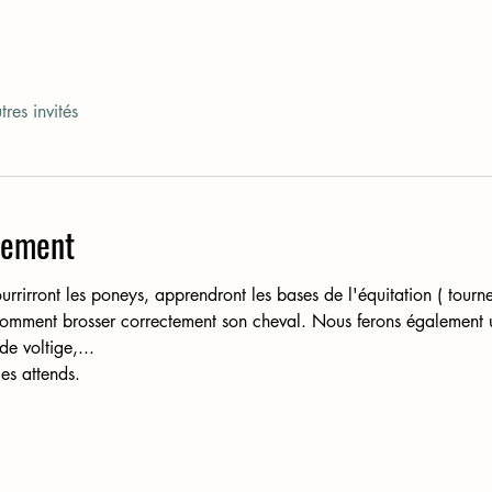
res invités
nement
urrirront les poneys, apprendront les bases de l'équitation ( tourne
, comment brosser correctement son cheval. Nous ferons égalemen
de voltige,... 
es attends. 