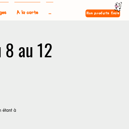
ges
A la carte
...
Nos produits frais
u 8 au 12
n étant à