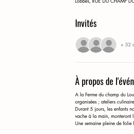
Lobbes, RUE DU CHAMP D
Invités
+ 32 a
À propos de l'évé
A la Ferme du champ du Loup c
organisées ; ateliers culina
Durant 5 jours, les enfants no
vache à la main, monteront le
Une semaine pleine de folie l