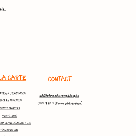
ls.
LA CARTE
CONTACT
ATION A L'EQUITATION
info@lafermeduchampduloup.be
LADE EN TRACTEUR
0494 19 87 14 (Ferme pédagogique)
VISITES ADAPTEES
VISITE LIBRE
NT DE VIE DE JEUNE FILLE
TEAM BUILDING