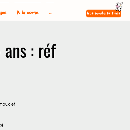
ges
A la carte
...
Nos produits frais
 ans : réf
imaux et
s)