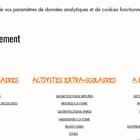
 vos paramètres de données analytiques et de cookies fonctionne
nement
LAIRES
ACTIVITES EXTRA-SCOLAIRES
A 
S
EQUIMOTRICITE© DU MERCREDI
INITI
T SPECIALISEES
MERCREDI A LA FERME
BA
EQUIMOTRICITE© DU SAMEDI
ANNIVERSAIRE A LA FERME
BALADE A PONEY
ENTERREME
STAGES