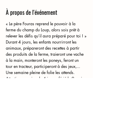
À propos de l'événement
« Le père Fouras reprend le pouvoir à la 
ferme du champ du Loup, alors sois prêt à 
relever les défis qu’il aura préparé pour toi ! »
Durant 4 jours, les enfants nourrirront les 
animaux, prépareront des recettes à partir 
des produits de la ferme, traieront une vache 
à la main, monteront les poneys, feront un 
tour en tracteur, participeront à des jeux,... 
Une semaine pleine de folie les attends. 
Attention semaine de 4 jours - férié le 9 mai
Partager cet événement