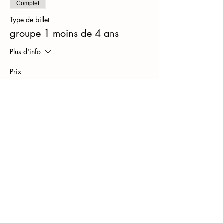
Complet
Type de billet
groupe 1 moins de 4 ans
Plus d'info
Prix
De 75,00 € à 120,00 €
matinées
75,00 €
journées
120,00 €
journée fratrie
100,00 €