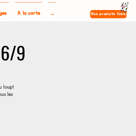
ges
A la carte
...
Nos produits frais
16/9
u loup!
ous les