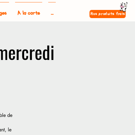
ges
A la carte
...
Nos produits frais
mercredi
ble de
nt, le