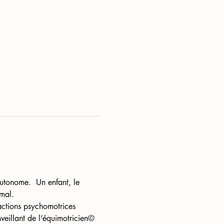
utonome.  Un enfant, le 
imal. 
 actions psychomotrices 
veillant de l’équimotricien© 